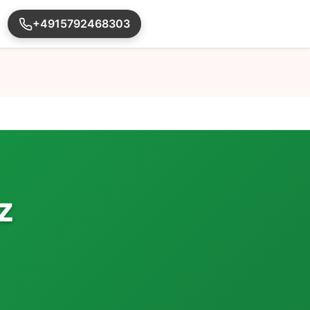
+4915792468303
z