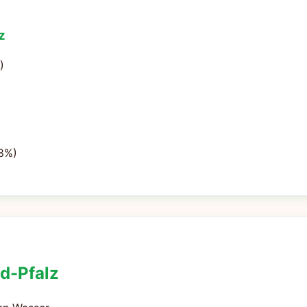
z
)
(8%)
nd-Pfalz