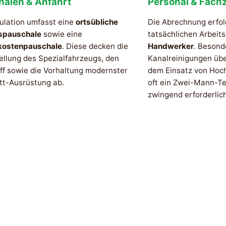
halen & Anfahrt
Personal & Fachz
ulation umfasst eine
ortsübliche
Die Abrechnung erfol
spauschale
sowie eine
tatsächlichen Arbeit
kostenpauschale
. Diese decken die
Handwerker
. Besond
ellung des Spezialfahrzeugs, den
Kanalreinigungen üb
ff sowie die Vorhaltung modernster
dem Einsatz von Hoc
tt-Ausrüstung ab.
oft ein Zwei-Mann-Te
zwingend erforderlich