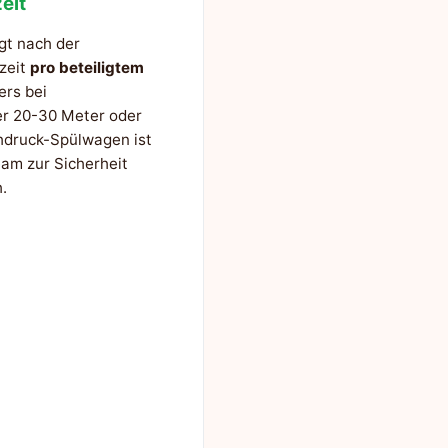
eit
gt nach der
szeit
pro beteiligtem
ers bei
er 20-30 Meter oder
hdruck-Spülwagen ist
am zur Sicherheit
.