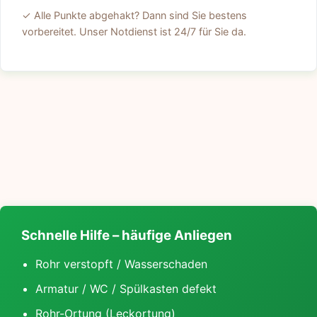
✓ Alle Punkte abgehakt? Dann sind Sie bestens
vorbereitet. Unser Notdienst ist 24/7 für Sie da.
Schnelle Hilfe – häufige Anliegen
Rohr verstopft / Wasserschaden
Armatur / WC / Spülkasten defekt
Rohr-Ortung (Leckortung)