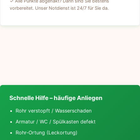
✓ Alle Punkte abgehakt? Dann sind Sie bestens
vorbereitet. Unser Notdienst ist 24/7 für Sie da.
Schnelle Hilfe – häufige Anliegen
Rohr verstopft / Wasserschaden
Armatur / WC / Spülkasten defekt
Rohr-Ortung (Leckortung)