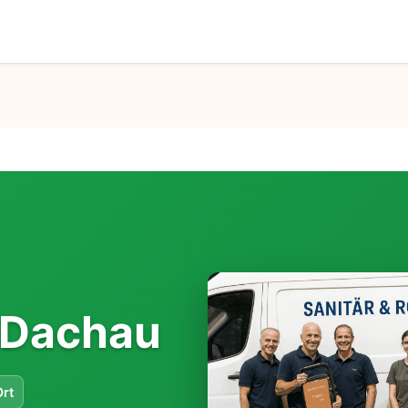
 Dachau
Ort