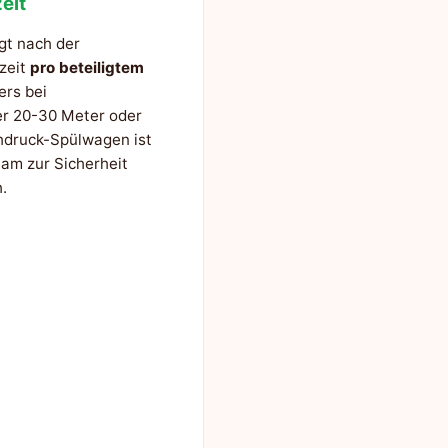
eit
gt nach der
szeit
pro beteiligtem
ers bei
er 20-30 Meter oder
hdruck-Spülwagen ist
am zur Sicherheit
.