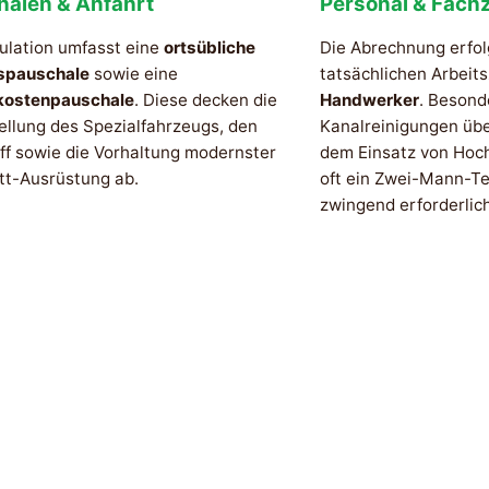
halen & Anfahrt
Personal & Fachz
ulation umfasst eine
ortsübliche
Die Abrechnung erfol
spauschale
sowie eine
tatsächlichen Arbeit
kostenpauschale
. Diese decken die
Handwerker
. Besond
ellung des Spezialfahrzeugs, den
Kanalreinigungen üb
ff sowie die Vorhaltung modernster
dem Einsatz von Hoc
tt-Ausrüstung ab.
oft ein Zwei-Mann-Te
zwingend erforderlich