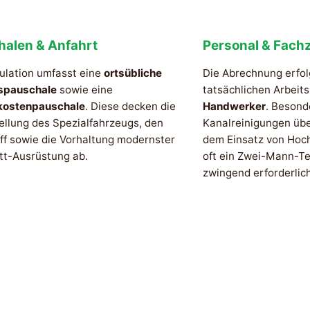
halen & Anfahrt
Personal & Fachz
ulation umfasst eine
ortsübliche
Die Abrechnung erfol
spauschale
sowie eine
tatsächlichen Arbeit
kostenpauschale
. Diese decken die
Handwerker
. Besond
ellung des Spezialfahrzeugs, den
Kanalreinigungen üb
ff sowie die Vorhaltung modernster
dem Einsatz von Hoc
tt-Ausrüstung ab.
oft ein Zwei-Mann-Te
zwingend erforderlich