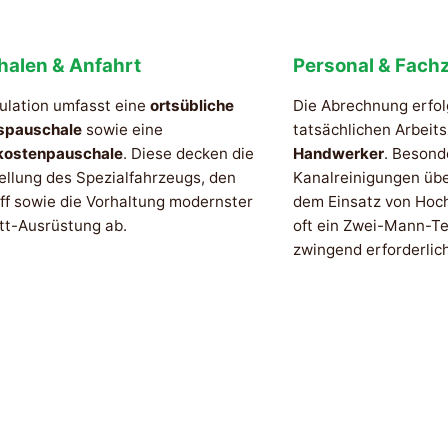
halen & Anfahrt
Personal & Fachz
ulation umfasst eine
ortsübliche
Die Abrechnung erfol
spauschale
sowie eine
tatsächlichen Arbeit
kostenpauschale
. Diese decken die
Handwerker
. Besond
ellung des Spezialfahrzeugs, den
Kanalreinigungen üb
ff sowie die Vorhaltung modernster
dem Einsatz von Hoc
tt-Ausrüstung ab.
oft ein Zwei-Mann-Te
zwingend erforderlich