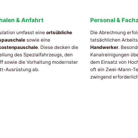
halen & Anfahrt
Personal & Fachz
ulation umfasst eine
ortsübliche
Die Abrechnung erfol
spauschale
sowie eine
tatsächlichen Arbeit
kostenpauschale
. Diese decken die
Handwerker
. Besond
ellung des Spezialfahrzeugs, den
Kanalreinigungen üb
ff sowie die Vorhaltung modernster
dem Einsatz von Hoc
tt-Ausrüstung ab.
oft ein Zwei-Mann-Te
zwingend erforderlich