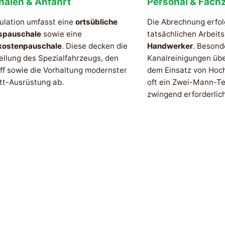
halen & Anfahrt
Personal & Fachz
ulation umfasst eine
ortsübliche
Die Abrechnung erfol
spauschale
sowie eine
tatsächlichen Arbeit
kostenpauschale
. Diese decken die
Handwerker
. Besond
ellung des Spezialfahrzeugs, den
Kanalreinigungen üb
ff sowie die Vorhaltung modernster
dem Einsatz von Hoc
tt-Ausrüstung ab.
oft ein Zwei-Mann-Te
zwingend erforderlich