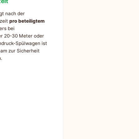
eit
gt nach der
szeit
pro beteiligtem
ers bei
er 20-30 Meter oder
hdruck-Spülwagen ist
am zur Sicherheit
.