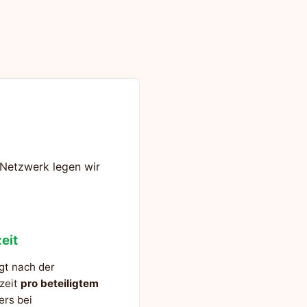
s Netzwerk legen wir
eit
gt nach der
szeit
pro beteiligtem
ers bei