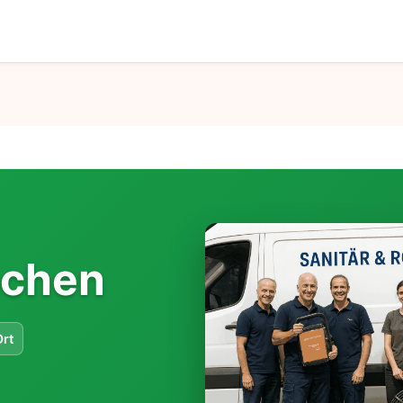
nchen
Ort