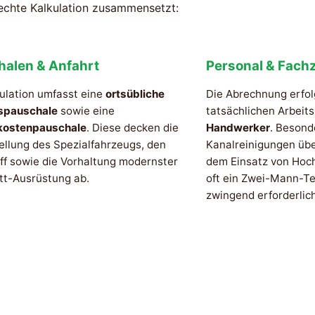
rechte Kalkulation zusammensetzt:
halen & Anfahrt
Personal & Fachz
ulation umfasst eine
ortsübliche
Die Abrechnung erfol
spauschale
sowie eine
tatsächlichen Arbeit
kostenpauschale
. Diese decken die
Handwerker
. Besond
ellung des Spezialfahrzeugs, den
Kanalreinigungen üb
ff sowie die Vorhaltung modernster
dem Einsatz von Hoc
tt-Ausrüstung ab.
oft ein Zwei-Mann-Te
zwingend erforderlich