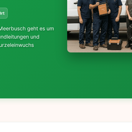
Ort
n Meerbusch geht es um
rundleitungen und
urzeleinwuchs