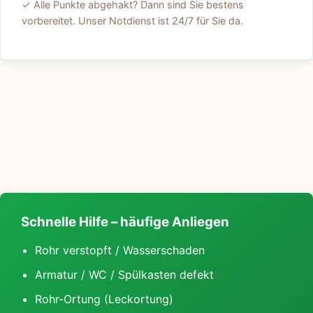
✓ Alle Punkte abgehakt? Dann sind Sie bestens
vorbereitet. Unser Notdienst ist 24/7 für Sie da.
Schnelle Hilfe – häufige Anliegen
Rohr verstopft / Wasserschaden
Armatur / WC / Spülkasten defekt
Rohr-Ortung (Leckortung)