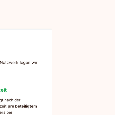
s Netzwerk legen wir
eit
gt nach der
szeit
pro beteiligtem
ers bei