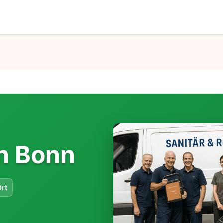
in Bonn
Ort