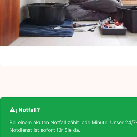
⚠¡ Notfall?
Bei einem akuten Notfall zählt jede Minute. Unser 24/7
Notdienst ist sofort für Sie da.